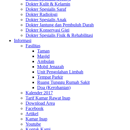
Dokter Kulit & Kelamin
Dokter Spesialis Saraf
Dokter Radiologi
Dokter Spesialis Anak
Dokter Jantung dan Pembuluh Darah
Dokter Konservasi Gigi
Dokter Spesialis Fisik & Rehabilitasi
Informasi
Fasilitas
Taman
Masjid
Ambulan
Mobil Jenazah
Unit Pengolahan Limbah
Tempat Parkir
Ruang Tunggu Rumah Sakit
Doa (Kerohanian)
Kalender 2017
Tarif Kamar Rawat Inap
Download Area
Facebook
Artikel
Kamar Inap
Youtube
Kontak Kami