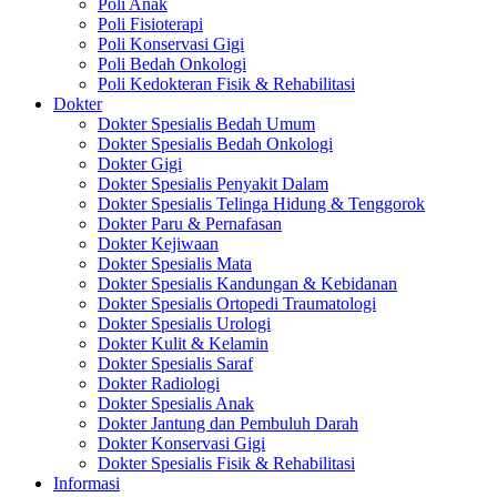
Poli Anak
Poli Fisioterapi
Poli Konservasi Gigi
Poli Bedah Onkologi
Poli Kedokteran Fisik & Rehabilitasi
Dokter
Dokter Spesialis Bedah Umum
Dokter Spesialis Bedah Onkologi
Dokter Gigi
Dokter Spesialis Penyakit Dalam
Dokter Spesialis Telinga Hidung & Tenggorok
Dokter Paru & Pernafasan
Dokter Kejiwaan
Dokter Spesialis Mata
Dokter Spesialis Kandungan & Kebidanan
Dokter Spesialis Ortopedi Traumatologi
Dokter Spesialis Urologi
Dokter Kulit & Kelamin
Dokter Spesialis Saraf
Dokter Radiologi
Dokter Spesialis Anak
Dokter Jantung dan Pembuluh Darah
Dokter Konservasi Gigi
Dokter Spesialis Fisik & Rehabilitasi
Informasi