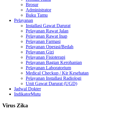
Brosur
Administrator
Buku Tamu
Pelayanan
Installasi Gawat Darurat
Pelayanan Rawat Jalan
Pelayanan Rawat Inap
Pelayanan Farmasi
Pelayanan Operasi/Bedah
Pelayanan Gizi
Pelayanan Fisioterapi
Pelayanan Bagian Kerohanian
Pelayanan Laboratorium
Medical Checkup / Kir Kesehatan
Pelayanan Installasi Radiologi
Unit Gawat Darurat (UGD)
Jadwal Dokter
IndikatorMutu
Virus Zika